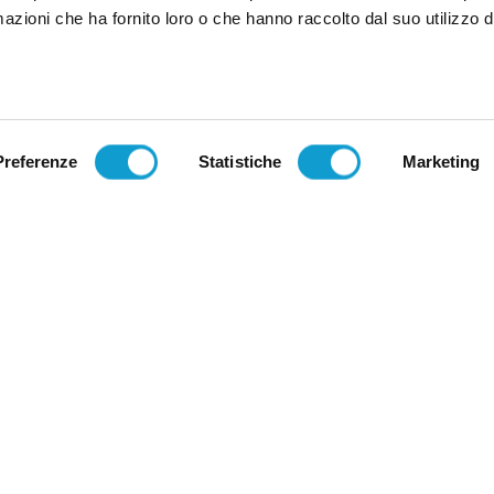
azioni che ha fornito loro o che hanno raccolto dal suo utilizzo d
Link Utili
Documenti
Co
Chi Siamo
Privacy
St
Preferenze
Statistiche
Marketing
Rip
Servizi
Termini e condizioni
Se
Progetti
Cookie Policy
640
Accesso
Te
Em
ce fiscale e n.iscr. al Registro Imprese, P.IVA 08581740720 | Sott
Group SpA