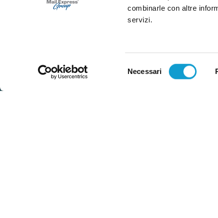
combinarle con altre inform
servizi.
Selezione
Necessari
del
consenso
© Copyright 2025 | Numero REA TE - 204197 | Codi