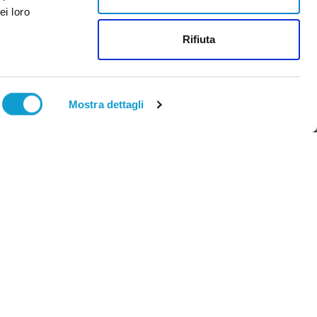
ei loro
Rifiuta
ntatti
abilimento:
Viale Primo Maggio, 15 - Artigianale
Mostra dettagli
oli - 64023 Mosciano Sant'Angelo TE
de legale:
Via Pascoli SNC - Artigianale Ripoli -
23 Mosciano Sant'Angelo TE
lefono:
(+39) 0859218807
ail:
info@bghomemore.it
oposta a direzione e coordinamento di
Mail Express